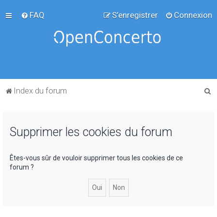
FAQ
S’enregistrer
Connexion
R
Index du forum
e
c
Supprimer les cookies du forum
h
e
r
Êtes-vous sûr de vouloir supprimer tous les cookies de ce
forum ?
c
h
e
r