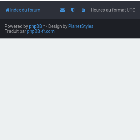
Index du forum
Heures au format
UTC
Powered by
phpBB
™
• Design by
PlanetStyles
Traduit par
phpBB-fr.com