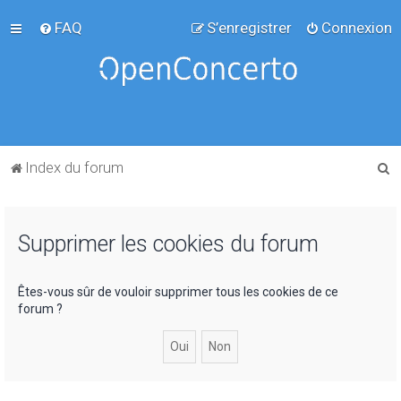
FAQ
S’enregistrer
Connexion
R
Index du forum
e
c
Supprimer les cookies du forum
h
e
r
Êtes-vous sûr de vouloir supprimer tous les cookies de ce
forum ?
c
h
e
r