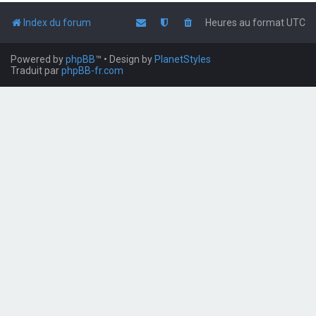
Index du forum
Heures au format
UTC
Powered by
phpBB
™
• Design by
PlanetStyles
Traduit par
phpBB-fr.com