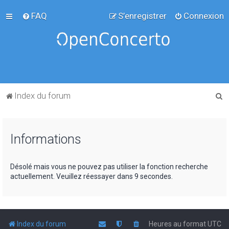
FAQ
S’enregistrer
Connexion
R
Index du forum
e
c
Informations
h
e
r
Désolé mais vous ne pouvez pas utiliser la fonction recherche
actuellement. Veuillez réessayer dans 9 secondes.
c
h
e
r
Index du forum
Heures au format
UTC