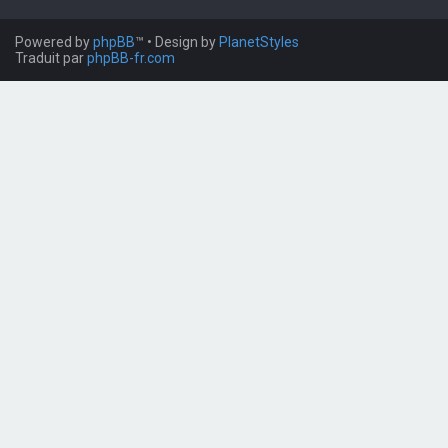
Powered by
phpBB
™
• Design by
PlanetStyles
Traduit par
phpBB-fr.com