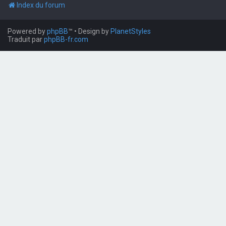
Index du forum
Powered by
phpBB
™
• Design by
PlanetStyles
Traduit par
phpBB-fr.com