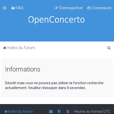
FAQ
S’enregistrer
Connexion
R
Index du forum
e
c
Informations
h
e
r
Désolé mais vous ne pouvez pas utiliser la fonction recherche
actuellement. Veuillez réessayer dans 4 secondes.
c
h
e
r
Index du forum
Heures au format
UTC