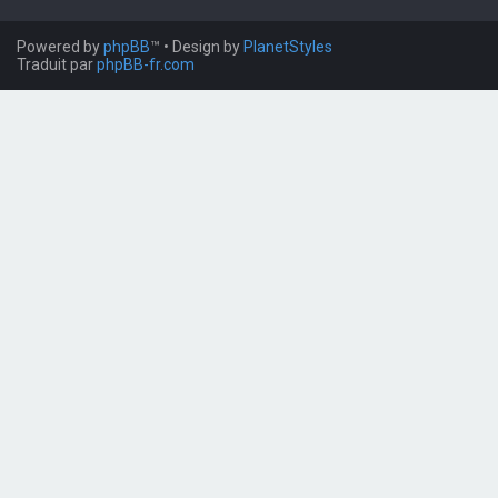
Powered by
phpBB
™
• Design by
PlanetStyles
Traduit par
phpBB-fr.com