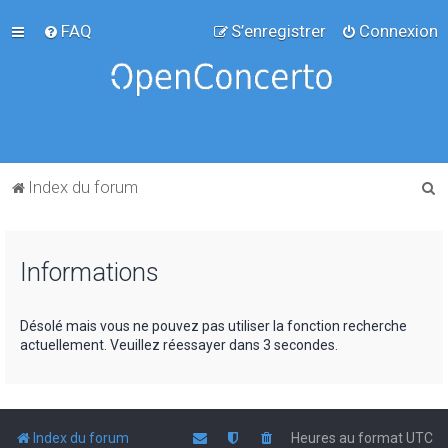
FAQ
S’enregistrer
Connexion
R
Index du forum
e
c
Informations
h
e
r
Désolé mais vous ne pouvez pas utiliser la fonction recherche
actuellement. Veuillez réessayer dans 3 secondes.
c
h
e
r
Index du forum
Heures au format
UTC