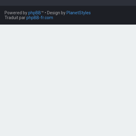
Powered by
phpBB
™
• Design by
PlanetStyles
Traduit par
phpBB-fr.com