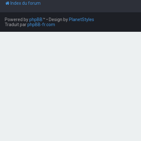
Index du forum
Powered by
phpBB
™
• Design by
PlanetStyles
Traduit par
phpBB-fr.com