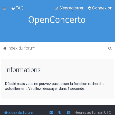
FAQ
S’enregistrer
Connexion
R
Index du forum
e
c
Informations
h
e
r
Désolé mais vous ne pouvez pas utiliser la fonction recherche
actuellement. Veuillez réessayer dans 1 seconde.
c
h
e
r
Index du forum
Heures au format
UTC