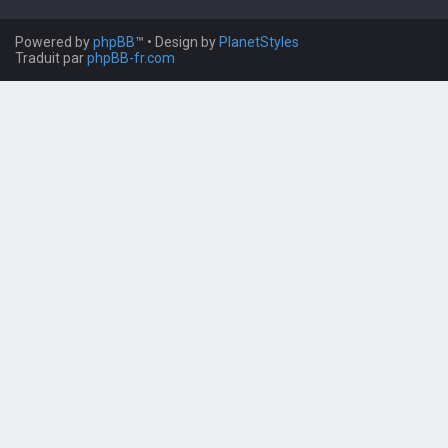
Powered by
phpBB
™
• Design by
PlanetStyles
Traduit par
phpBB-fr.com