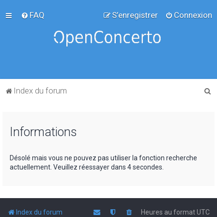
FAQ
S’enregistrer
Connexion
R
Index du forum
e
c
Informations
h
e
r
Désolé mais vous ne pouvez pas utiliser la fonction recherche
actuellement. Veuillez réessayer dans 4 secondes.
c
h
e
r
Index du forum
Heures au format
UTC