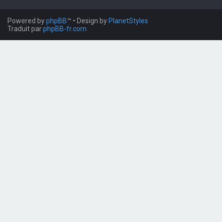
Powered by
phpBB
™
• Design by
PlanetStyles
Traduit par
phpBB-fr.com