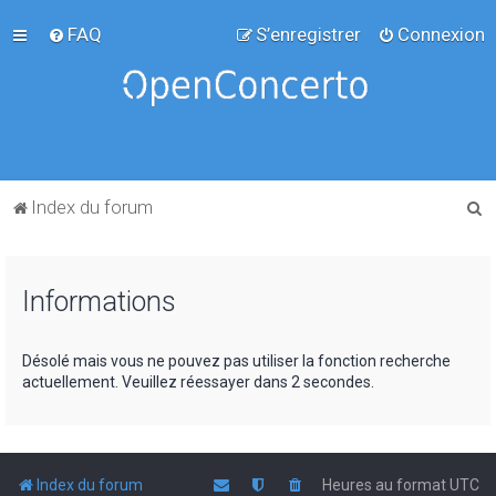
FAQ
S’enregistrer
Connexion
R
Index du forum
e
c
Informations
h
e
r
Désolé mais vous ne pouvez pas utiliser la fonction recherche
actuellement. Veuillez réessayer dans 2 secondes.
c
h
e
r
Index du forum
Heures au format
UTC