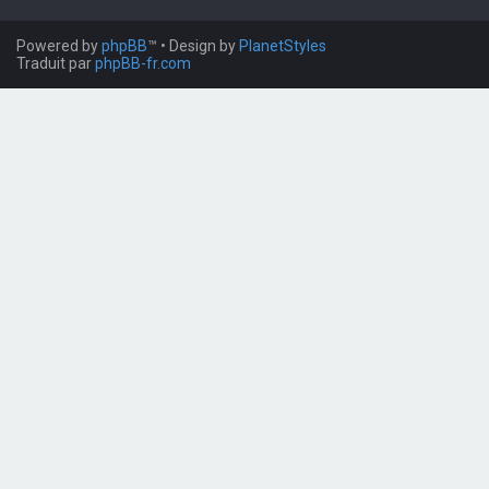
Powered by
phpBB
™
• Design by
PlanetStyles
Traduit par
phpBB-fr.com