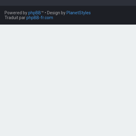
Powered by
phpBB
™
• Design by
PlanetStyles
Traduit par
phpBB-fr.com