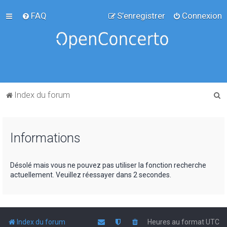
FAQ
S’enregistrer
Connexion
R
Index du forum
e
c
Informations
h
e
r
Désolé mais vous ne pouvez pas utiliser la fonction recherche
actuellement. Veuillez réessayer dans 2 secondes.
c
h
e
r
Index du forum
Heures au format
UTC