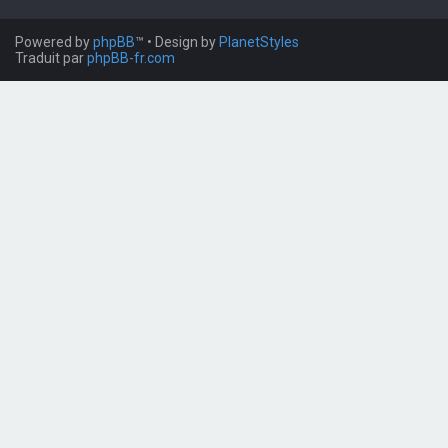
Powered by
phpBB
™
• Design by
PlanetStyles
Traduit par
phpBB-fr.com