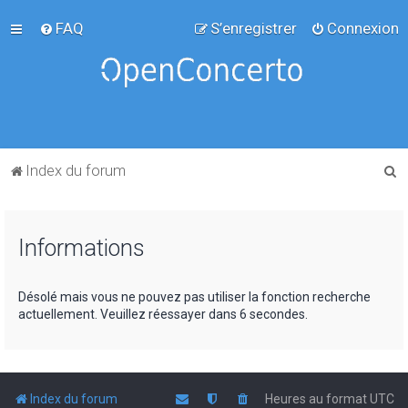
FAQ
S’enregistrer
Connexion
R
Index du forum
e
c
Informations
h
e
r
Désolé mais vous ne pouvez pas utiliser la fonction recherche
actuellement. Veuillez réessayer dans 6 secondes.
c
h
e
r
Index du forum
Heures au format
UTC