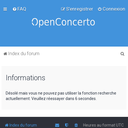
FAQ
S’enregistrer
Connexion
R
Index du forum
e
c
Informations
h
e
r
Désolé mais vous ne pouvez pas utiliser la fonction recherche
actuellement. Veuillez réessayer dans 6 secondes.
c
h
e
r
Index du forum
Heures au format
UTC