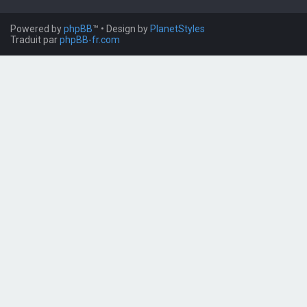
Powered by
phpBB
™
• Design by
PlanetStyles
Traduit par
phpBB-fr.com