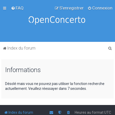
FAQ
S’enregistrer
Connexion
R
Index du forum
e
c
Informations
h
e
r
Désolé mais vous ne pouvez pas utiliser la fonction recherche
actuellement. Veuillez réessayer dans 7 secondes.
c
h
e
r
Index du forum
Heures au format
UTC