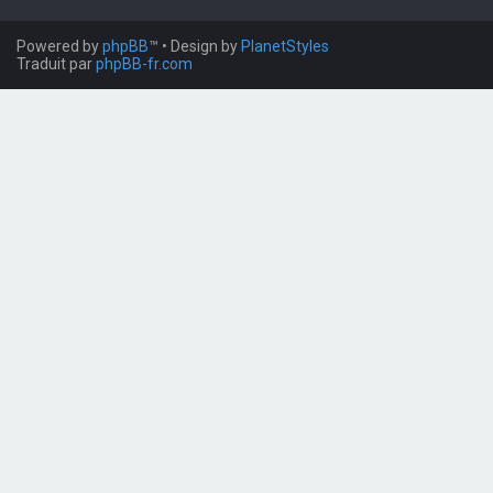
Powered by
phpBB
™
• Design by
PlanetStyles
Traduit par
phpBB-fr.com