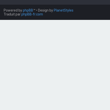
Powered by
phpBB
™
• Design by
PlanetStyles
Traduit par
phpBB-fr.com