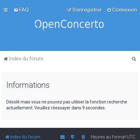
FAQ
S’enregistrer
Connexion
R
Index du forum
e
c
Informations
h
e
r
Désolé mais vous ne pouvez pas utiliser la fonction recherche
actuellement. Veuillez réessayer dans 9 secondes.
c
h
e
r
Index du forum
Heures au format
UTC