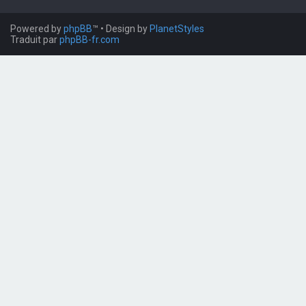
Powered by
phpBB
™
• Design by
PlanetStyles
Traduit par
phpBB-fr.com