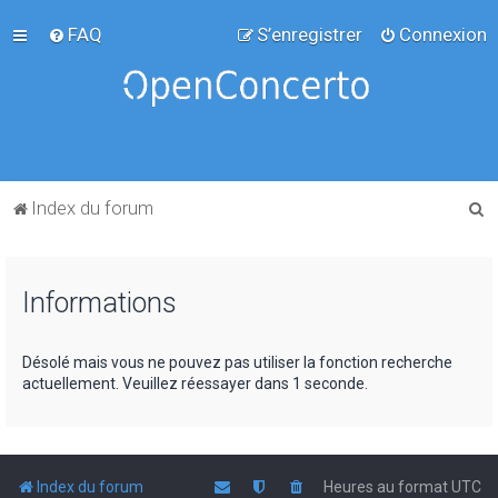
FAQ
S’enregistrer
Connexion
R
Index du forum
e
c
Informations
h
e
r
Désolé mais vous ne pouvez pas utiliser la fonction recherche
actuellement. Veuillez réessayer dans 1 seconde.
c
h
e
r
Index du forum
Heures au format
UTC