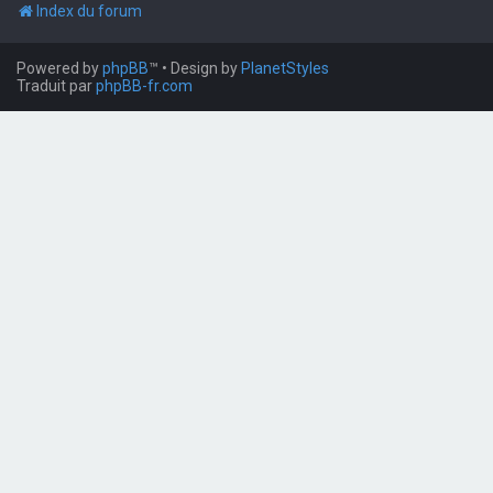
Index du forum
Powered by
phpBB
™
• Design by
PlanetStyles
Traduit par
phpBB-fr.com