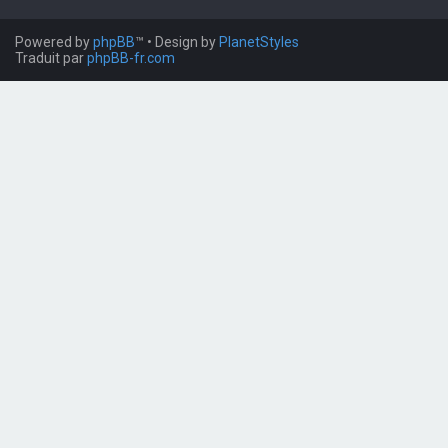
Powered by
phpBB
™
• Design by
PlanetStyles
Traduit par
phpBB-fr.com