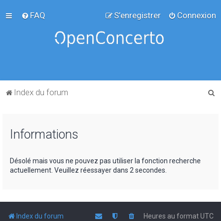
FAQ
S’enregistrer
Connexion
R
Index du forum
e
c
Informations
h
e
r
Désolé mais vous ne pouvez pas utiliser la fonction recherche
actuellement. Veuillez réessayer dans 2 secondes.
c
h
e
r
Index du forum
Heures au format
UTC