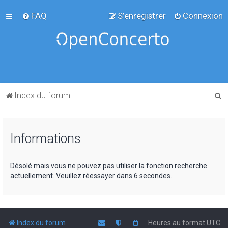
FAQ
S’enregistrer
Connexion
R
Index du forum
e
c
Informations
h
e
r
Désolé mais vous ne pouvez pas utiliser la fonction recherche
actuellement. Veuillez réessayer dans 6 secondes.
c
h
e
r
Index du forum
Heures au format
UTC