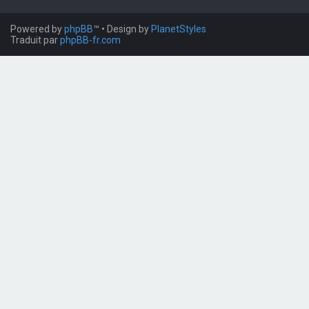
Powered by
phpBB
™
• Design by
PlanetStyles
Traduit par
phpBB-fr.com