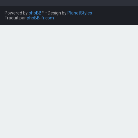
Powered by
phpBB
™
• Design by
PlanetStyles
Traduit par
phpBB-fr.com