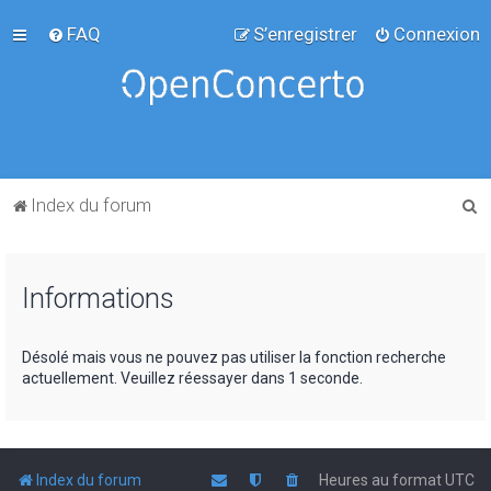
FAQ
S’enregistrer
Connexion
R
Index du forum
e
c
Informations
h
e
r
Désolé mais vous ne pouvez pas utiliser la fonction recherche
actuellement. Veuillez réessayer dans 1 seconde.
c
h
e
r
Index du forum
Heures au format
UTC