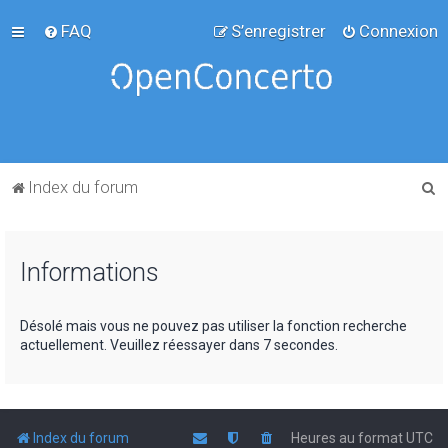
FAQ
S’enregistrer
Connexion
R
Index du forum
e
c
Informations
h
e
r
Désolé mais vous ne pouvez pas utiliser la fonction recherche
actuellement. Veuillez réessayer dans 7 secondes.
c
h
e
r
Index du forum
Heures au format
UTC