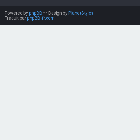
Powered by
phpBB
™
• Design by
PlanetStyles
Traduit par
phpBB-fr.com