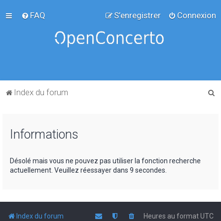
FAQ
S’enregistrer
Connexion
R
Index du forum
e
c
Informations
h
e
r
Désolé mais vous ne pouvez pas utiliser la fonction recherche
actuellement. Veuillez réessayer dans 9 secondes.
c
h
e
r
Index du forum
Heures au format
UTC