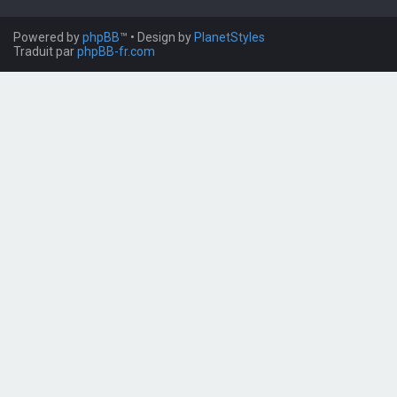
Powered by
phpBB
™
• Design by
PlanetStyles
Traduit par
phpBB-fr.com