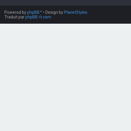
Powered by
phpBB
™
• Design by
PlanetStyles
Traduit par
phpBB-fr.com