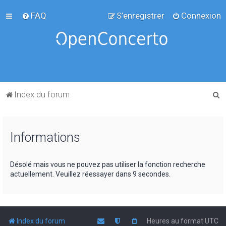
FAQ
S’enregistrer
Connexion
R
Index du forum
e
c
Informations
h
e
r
Désolé mais vous ne pouvez pas utiliser la fonction recherche
actuellement. Veuillez réessayer dans 9 secondes.
c
h
e
r
Index du forum
Heures au format
UTC