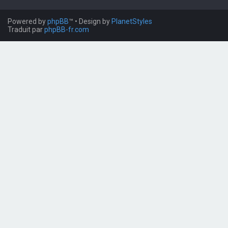
Powered by
phpBB
™
• Design by
PlanetStyles
Traduit par
phpBB-fr.com