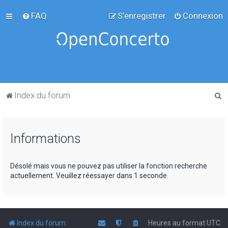
FAQ
S’enregistrer
Connexion
R
Index du forum
e
c
Informations
h
e
r
Désolé mais vous ne pouvez pas utiliser la fonction recherche
actuellement. Veuillez réessayer dans 1 seconde.
c
h
e
r
Index du forum
Heures au format
UTC