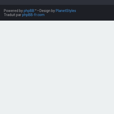
Powered by
phpBB
™
• Design by
PlanetStyles
Traduit par
phpBB-fr.com