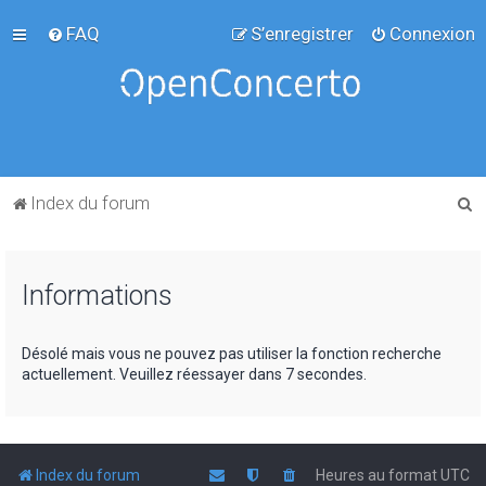
FAQ
S’enregistrer
Connexion
R
Index du forum
e
c
Informations
h
e
r
Désolé mais vous ne pouvez pas utiliser la fonction recherche
actuellement. Veuillez réessayer dans 7 secondes.
c
h
e
r
Index du forum
Heures au format
UTC