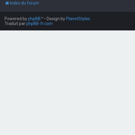
Index du forum
Powered by
phpBB
™
• Design by
PlanetStyles
Traduit par
phpBB-fr.com