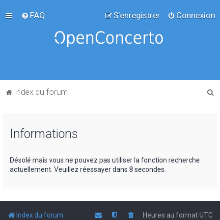
FAQ
S’enregistrer
Connexion
R
Index du forum
e
c
Informations
h
e
r
Désolé mais vous ne pouvez pas utiliser la fonction recherche
actuellement. Veuillez réessayer dans 8 secondes.
c
h
e
r
Index du forum
Heures au format
UTC