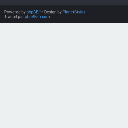
Powered by
phpBB
™
• Design by
PlanetStyles
Traduit par
phpBB-fr.com