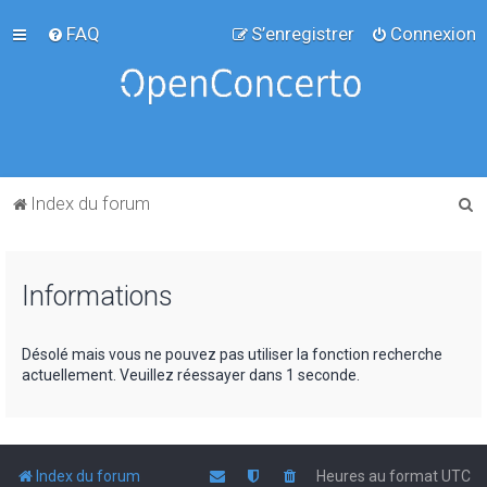
FAQ
S’enregistrer
Connexion
R
Index du forum
e
c
Informations
h
e
r
Désolé mais vous ne pouvez pas utiliser la fonction recherche
actuellement. Veuillez réessayer dans 1 seconde.
c
h
e
r
Index du forum
Heures au format
UTC