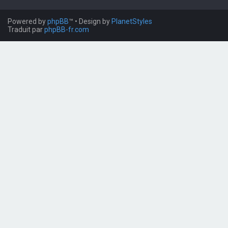
Powered by
phpBB
™
• Design by
PlanetStyles
Traduit par
phpBB-fr.com