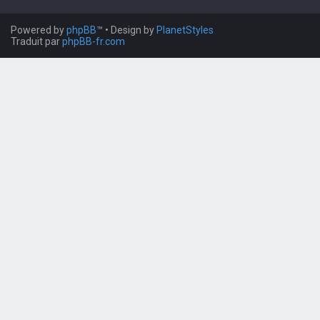
Powered by
phpBB
™
• Design by
PlanetStyles
Traduit par
phpBB-fr.com