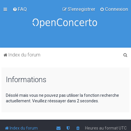
FAQ
S’enregistrer
Connexion
R
Index du forum
e
c
Informations
h
e
r
Désolé mais vous ne pouvez pas utiliser la fonction recherche
actuellement. Veuillez réessayer dans 2 secondes.
c
h
e
r
Index du forum
Heures au format
UTC