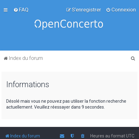
FAQ
S’enregistrer
Connexion
R
Index du forum
e
c
Informations
h
e
r
Désolé mais vous ne pouvez pas utiliser la fonction recherche
actuellement. Veuillez réessayer dans 9 secondes.
c
h
e
r
Index du forum
Heures au format
UTC