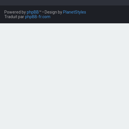
Powered by
phpBB
™
• Design by
PlanetStyles
Traduit par
phpBB-fr.com