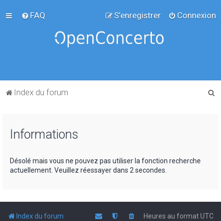
FAQ
S’enregistrer
Connexion
R
Index du forum
e
c
Informations
h
e
r
Désolé mais vous ne pouvez pas utiliser la fonction recherche
actuellement. Veuillez réessayer dans 2 secondes.
c
h
e
r
Index du forum
Heures au format
UTC