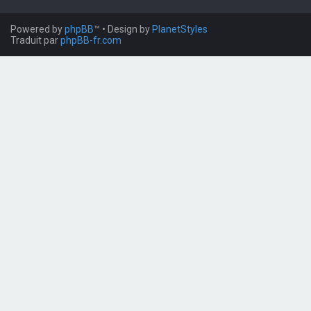
Powered by
phpBB
™
• Design by
PlanetStyles
Traduit par
phpBB-fr.com