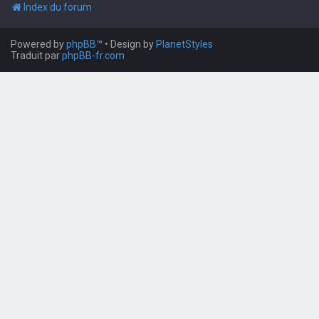
Index du forum
Powered by
phpBB
™
• Design by
PlanetStyles
Traduit par
phpBB-fr.com