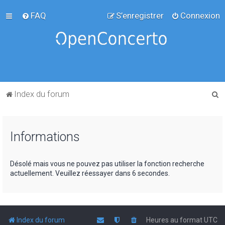
FAQ
S’enregistrer
Connexion
R
Index du forum
e
c
Informations
h
e
r
Désolé mais vous ne pouvez pas utiliser la fonction recherche
actuellement. Veuillez réessayer dans 6 secondes.
c
h
e
r
Index du forum
Heures au format
UTC