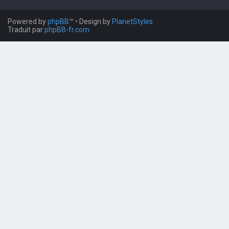
Powered by
phpBB
™
• Design by
PlanetStyles
Traduit par
phpBB-fr.com