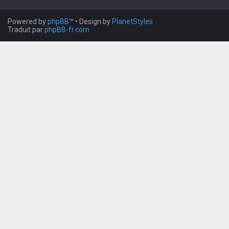
Powered by
phpBB
™
• Design by
PlanetStyles
Traduit par
phpBB-fr.com