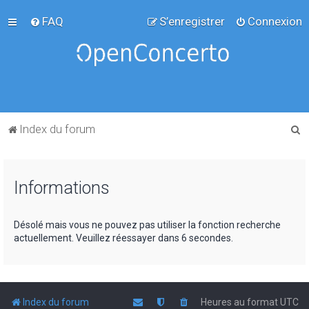
FAQ
S’enregistrer
Connexion
R
Index du forum
e
c
Informations
h
e
r
Désolé mais vous ne pouvez pas utiliser la fonction recherche
actuellement. Veuillez réessayer dans 6 secondes.
c
h
e
r
Index du forum
Heures au format
UTC