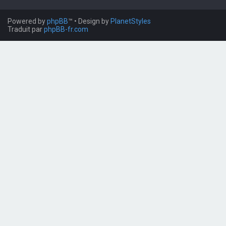
Powered by
phpBB
™
• Design by
PlanetStyles
Traduit par
phpBB-fr.com