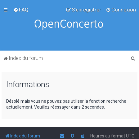
FAQ
S’enregistrer
Connexion
R
Index du forum
e
c
Informations
h
e
r
Désolé mais vous ne pouvez pas utiliser la fonction recherche
actuellement. Veuillez réessayer dans 2 secondes.
c
h
e
r
Index du forum
Heures au format
UTC