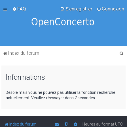
FAQ
S’enregistrer
Connexion
R
Index du forum
e
c
Informations
h
e
r
Désolé mais vous ne pouvez pas utiliser la fonction recherche
actuellement. Veuillez réessayer dans 7 secondes.
c
h
e
r
Index du forum
Heures au format
UTC