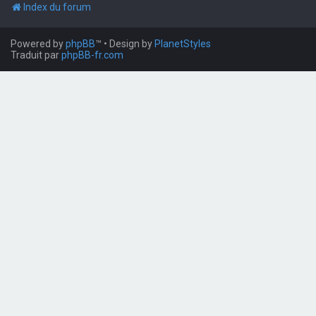
Index du forum
Powered by
phpBB
™
• Design by
PlanetStyles
Traduit par
phpBB-fr.com