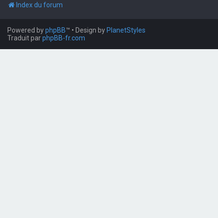
Index du forum
Powered by
phpBB
™
• Design by
PlanetStyles
Traduit par
phpBB-fr.com