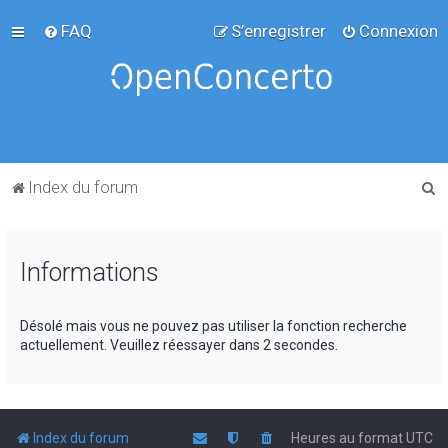
FAQ
S’enregistrer
Connexion
R
Index du forum
e
c
Informations
h
e
r
Désolé mais vous ne pouvez pas utiliser la fonction recherche
actuellement. Veuillez réessayer dans 2 secondes.
c
h
e
r
Index du forum
Heures au format
UTC