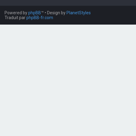
Powered by
phpBB
™
• Design by
PlanetStyles
Traduit par
phpBB-fr.com