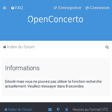
FAQ
S’enregistrer
Connexion
R
Index du forum
e
c
Informations
h
e
r
Désolé mais vous ne pouvez pas utiliser la fonction recherche
actuellement. Veuillez réessayer dans 8 secondes.
c
h
e
r
Index du forum
Heures au format
UTC