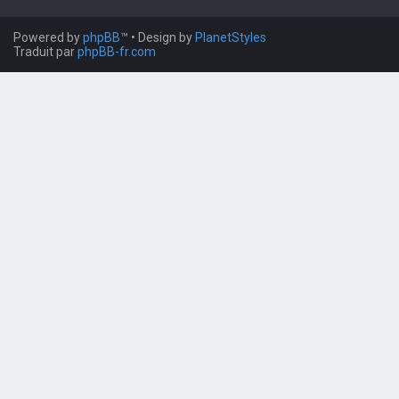
Powered by
phpBB
™
• Design by
PlanetStyles
Traduit par
phpBB-fr.com