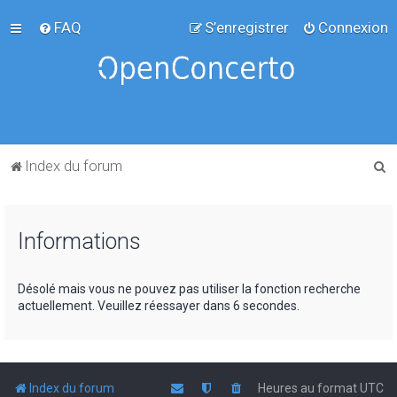
FAQ
S’enregistrer
Connexion
R
Index du forum
e
c
Informations
h
e
r
Désolé mais vous ne pouvez pas utiliser la fonction recherche
actuellement. Veuillez réessayer dans 6 secondes.
c
h
e
r
Index du forum
Heures au format
UTC