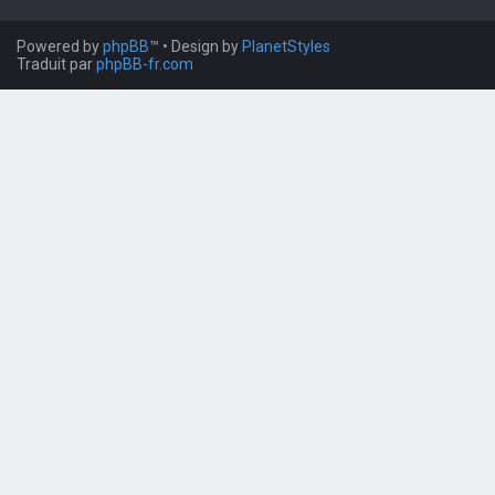
Powered by
phpBB
™
• Design by
PlanetStyles
Traduit par
phpBB-fr.com