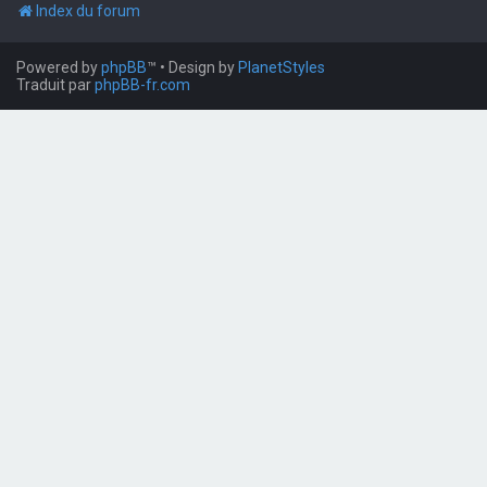
Index du forum
Powered by
phpBB
™
• Design by
PlanetStyles
Traduit par
phpBB-fr.com