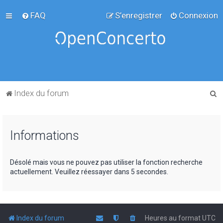
FAQ
S’enregistrer
Connexion
R
Index du forum
e
c
Informations
h
e
r
Désolé mais vous ne pouvez pas utiliser la fonction recherche
actuellement. Veuillez réessayer dans 5 secondes.
c
h
e
r
Index du forum
Heures au format
UTC