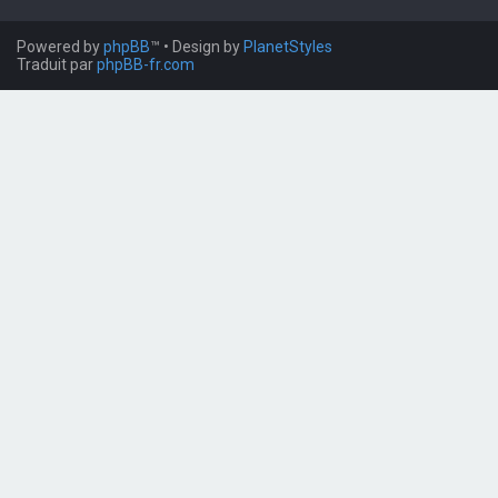
Powered by
phpBB
™
• Design by
PlanetStyles
Traduit par
phpBB-fr.com