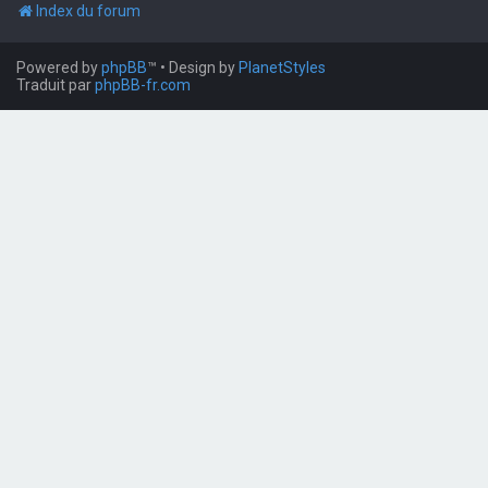
Index du forum
Powered by
phpBB
™
• Design by
PlanetStyles
Traduit par
phpBB-fr.com