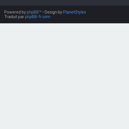
Powered by
phpBB
™
• Design by
PlanetStyles
Traduit par
phpBB-fr.com