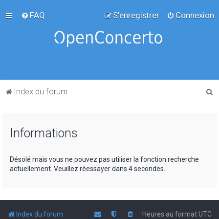
FAQ
S’enregistrer
Connexion
R
Index du forum
e
c
Informations
h
e
r
Désolé mais vous ne pouvez pas utiliser la fonction recherche
actuellement. Veuillez réessayer dans 4 secondes.
c
h
e
r
Index du forum
Heures au format
UTC