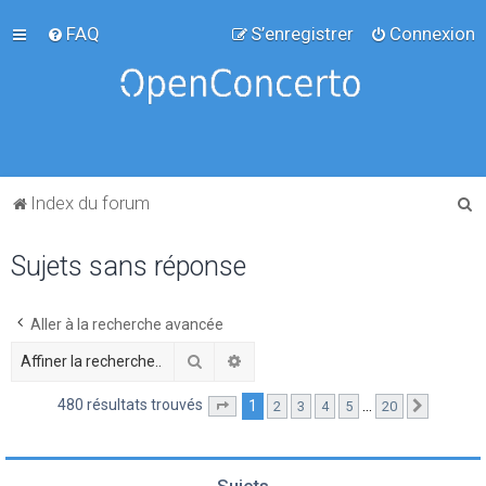
FAQ
S’enregistrer
Connexion
R
Index du forum
e
Sujets sans réponse
c
h
e
Aller à la recherche avancée
r
Rechercher
Recherche avancée
c
480 résultats trouvés
1
…
2
3
4
5
20
Page
1
sur
20
Suivante
h
e
r
Sujets