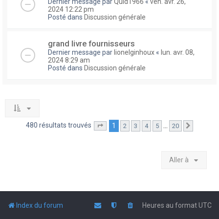
Dernier message par
Quid1966
«
ven. avr. 26,
2024 12:22 pm
Posté dans
Discussion générale
grand livre fournisseurs
Dernier message par
lionelginhoux
«
lun. avr. 08,
2024 8:29 am
Posté dans
Discussion générale
480 résultats trouvés
1
…
2
3
4
5
20
Page
1
sur
20
Suivante
Aller à
Index du forum
Heures au format
UTC