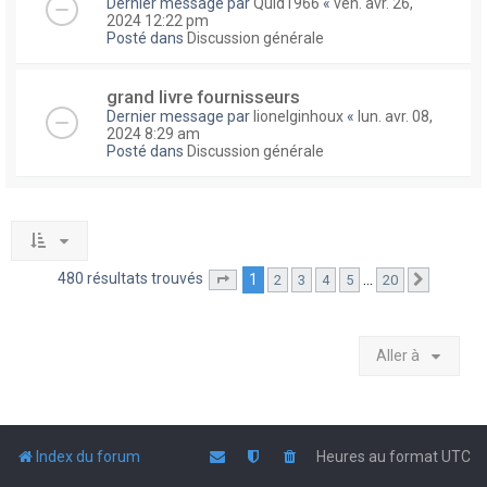
Dernier message par
Quid1966
«
ven. avr. 26,
2024 12:22 pm
Posté dans
Discussion générale
grand livre fournisseurs
Dernier message par
lionelginhoux
«
lun. avr. 08,
2024 8:29 am
Posté dans
Discussion générale
480 résultats trouvés
1
…
2
3
4
5
20
Page
1
sur
20
Suivante
Aller à
Index du forum
Heures au format
UTC