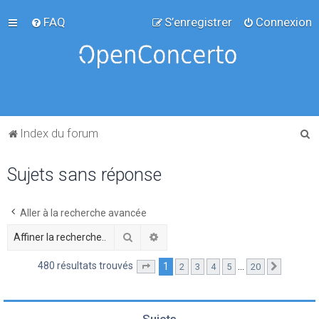
FAQ
S’enregistrer
Connexion
R
Index du forum
e
Sujets sans réponse
c
h
e
Aller à la recherche avancée
r
Rechercher
Recherche avancée
c
480 résultats trouvés
1
…
2
3
4
5
20
Page
1
sur
20
Suivante
h
e
r
Sujets