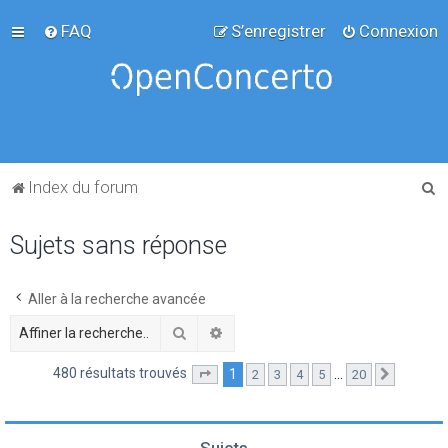
FAQ
S’enregistrer
Connexion
R
Index du forum
e
Sujets sans réponse
c
h
e
Aller à la recherche avancée
r
Rechercher
Recherche avancée
c
480 résultats trouvés
1
…
2
3
4
5
20
Page
1
sur
20
Suivante
h
e
r
Sujets