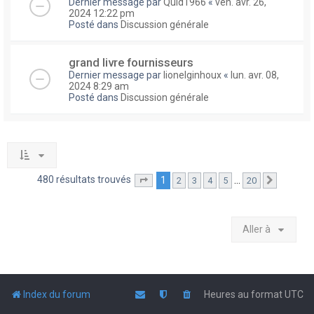
Dernier message par
Quid1966
«
ven. avr. 26,
2024 12:22 pm
Posté dans
Discussion générale
grand livre fournisseurs
Dernier message par
lionelginhoux
«
lun. avr. 08,
2024 8:29 am
Posté dans
Discussion générale
480 résultats trouvés
1
…
2
3
4
5
20
Page
1
sur
20
Suivante
Aller à
Index du forum
Heures au format
UTC