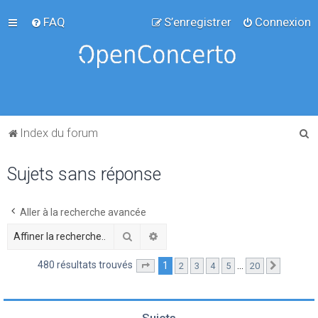
FAQ
S’enregistrer
Connexion
R
Index du forum
e
Sujets sans réponse
c
h
e
Aller à la recherche avancée
r
Rechercher
Recherche avancée
c
480 résultats trouvés
1
…
2
3
4
5
20
Page
1
sur
20
Suivante
h
e
r
Sujets