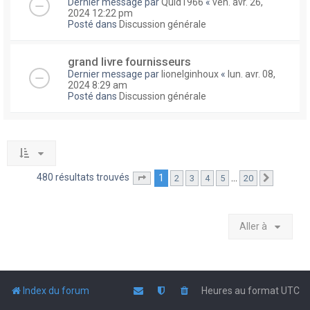
Dernier message par
Quid1966
«
ven. avr. 26,
2024 12:22 pm
Posté dans
Discussion générale
grand livre fournisseurs
Dernier message par
lionelginhoux
«
lun. avr. 08,
2024 8:29 am
Posté dans
Discussion générale
480 résultats trouvés
1
…
2
3
4
5
20
Page
1
sur
20
Suivante
Aller à
Index du forum
Heures au format
UTC