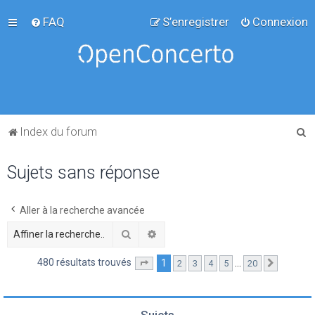
FAQ
S’enregistrer
Connexion
R
Index du forum
e
Sujets sans réponse
c
h
e
Aller à la recherche avancée
r
Rechercher
Recherche avancée
c
480 résultats trouvés
1
…
2
3
4
5
20
Page
1
sur
20
Suivante
h
e
r
Sujets