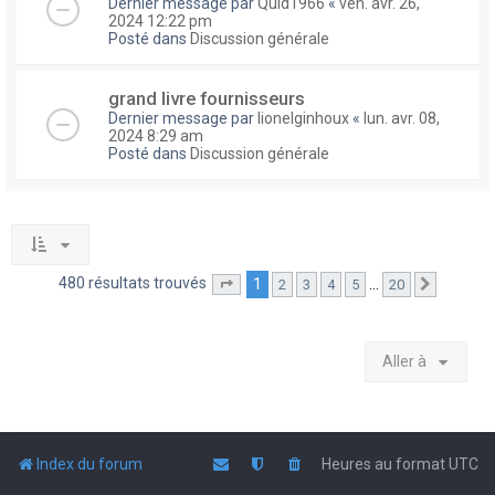
Dernier message par
Quid1966
«
ven. avr. 26,
2024 12:22 pm
Posté dans
Discussion générale
grand livre fournisseurs
Dernier message par
lionelginhoux
«
lun. avr. 08,
2024 8:29 am
Posté dans
Discussion générale
480 résultats trouvés
1
…
2
3
4
5
20
Page
1
sur
20
Suivante
Aller à
Index du forum
Heures au format
UTC